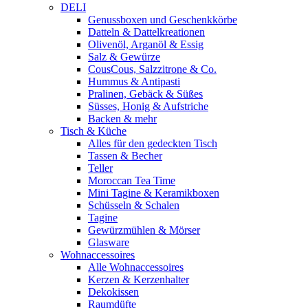
DELI
Genussboxen und Geschenkkörbe
Datteln & Dattelkreationen
Olivenöl, Arganöl & Essig
Salz & Gewürze
CousCous, Salzzitrone & Co.
Hummus & Antipasti
Pralinen, Gebäck & Süßes
Süsses, Honig & Aufstriche
Backen & mehr
Tisch & Küche
Alles für den gedeckten Tisch
Tassen & Becher
Teller
Moroccan Tea Time
Mini Tagine & Keramikboxen
Schüsseln & Schalen
Tagine
Gewürzmühlen & Mörser
Glasware
Wohnaccessoires
Alle Wohnaccessoires
Kerzen & Kerzenhalter
Dekokissen
Raumdüfte