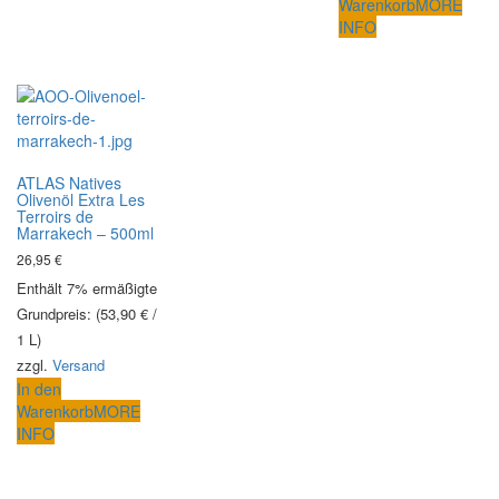
Warenkorb
MORE
INFO
ATLAS Natives
Olivenöl Extra Les
Terroirs de
Marrakech – 500ml
26,95
€
Enthält 7% ermäßigte MwSt.
Grundpreis: (
53,90
€
/
1 L)
zzgl.
Versand
In den
Warenkorb
MORE
INFO