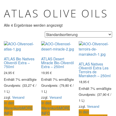
ATLAS OLIVE OILS
Alle 4 Ergebnisse werden angezeigt
ATLAS Bio Natives
ATLAS Desert
Olivenöl Extra –
Miracle Bio-Olivenöl
ATLAS Natives
750ml
Extra – 250ml
Olivenöl Extra Les
Terroirs de
24,95
€
19,95
€
Marrakech – 250ml
Enthält 7% ermäßigte MwSt.
Enthält 7% ermäßigte MwSt.
18,95
€
Grundpreis: (
33,27
€
/
Grundpreis: (
79,80
€
/
Enthält 7% ermäßigte M
1 L)
1 L)
Grundpreis: (
37,90
€
/
zzgl.
Versand
zzgl.
Versand
1 L)
In den
In den
zzgl.
Versand
Warenkorb
MORE
Warenkorb
MORE
In den
INFO
INFO