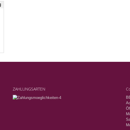
ZAHLUNGSARTEN
Co
B
Ac
Öf
Mi
Sa
Mo