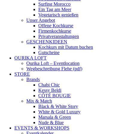
Surfing Morocco
Ein Tag am Meer
Vegetarisch genießen
Unser Angebot
Offene Kochkurse
Firmenkochkurse
Privatveranstaltungen
GESCHENKIDEEN
Kochkurs mit Datum buchen
Gutscheine
OURIKA LOFT
Ourika Loft – Eventlocation
Wegbeschreibung Flehe (pdf)
STORE
Brands
Chabi Chic
Kessy Beldi
CÔTÉ BOUGIE
Mix & Match
Black & White Story
White & Gold Luxury
Marsala & Green
Nude & Blue
EVENTS & WORKSHOPS
Eventkalender