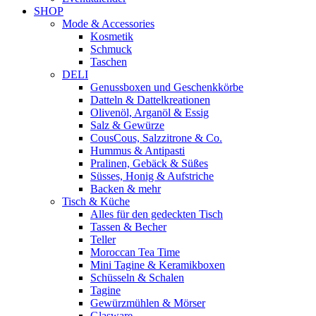
SHOP
Mode & Accessories
Kosmetik
Schmuck
Taschen
DELI
Genussboxen und Geschenkkörbe
Datteln & Dattelkreationen
Olivenöl, Arganöl & Essig
Salz & Gewürze
CousCous, Salzzitrone & Co.
Hummus & Antipasti
Pralinen, Gebäck & Süßes
Süsses, Honig & Aufstriche
Backen & mehr
Tisch & Küche
Alles für den gedeckten Tisch
Tassen & Becher
Teller
Moroccan Tea Time
Mini Tagine & Keramikboxen
Schüsseln & Schalen
Tagine
Gewürzmühlen & Mörser
Glasware