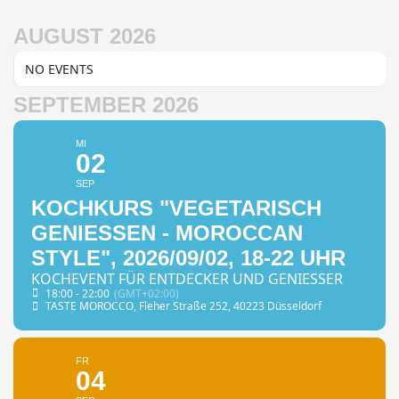
AUGUST 2026
NO EVENTS
SEPTEMBER 2026
MI
02
SEP
KOCHKURS "VEGETARISCH
GENIESSEN - MOROCCAN S
TYLE", 2026/09/02, 18-22 UHR
KOCHEVENT FÜR ENTDECKER UND GENIESSER
18:00 - 22:00
(GMT+02:00)
TASTE MOROCCO
, Fleher Straße 252, 40223 Düsseldorf
FR
04