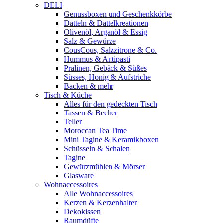
DELI
Genussboxen und Geschenkkörbe
Datteln & Dattelkreationen
Olivenöl, Arganöl & Essig
Salz & Gewürze
CousCous, Salzzitrone & Co.
Hummus & Antipasti
Pralinen, Gebäck & Süßes
Süsses, Honig & Aufstriche
Backen & mehr
Tisch & Küche
Alles für den gedeckten Tisch
Tassen & Becher
Teller
Moroccan Tea Time
Mini Tagine & Keramikboxen
Schüsseln & Schalen
Tagine
Gewürzmühlen & Mörser
Glasware
Wohnaccessoires
Alle Wohnaccessoires
Kerzen & Kerzenhalter
Dekokissen
Raumdüfte