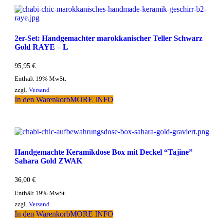
2er-Set: Handgemachter marokkanischer Teller Schwarz
Gold RAYE – L
95,95
€
Enthält 19% MwSt.
zzgl.
Versand
In den Warenkorb
MORE INFO
Handgemachte Keramikdose Box mit Deckel “Tajine”
Sahara Gold ZWAK
36,00
€
Enthält 19% MwSt.
zzgl.
Versand
In den Warenkorb
MORE INFO