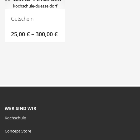
Gutschein
Preisspanne:
25,00
€
–
300,00
€
25,00 €
bis
Dieses
300,00 €
Produkt
weist
mehrere
Varianten
auf.
Die
Optionen
können
auf
WER SIND WIR
der
Kochschule
Produktseite
gewählt
Concept Store
werden