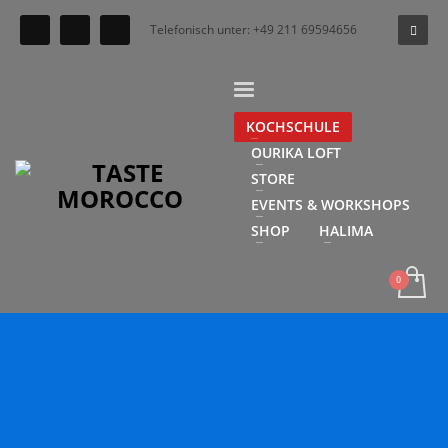
Telefonisch unter: +49 211 69594656
KOCHSCHULE
OURIKA LOFT
STORE
EVENTS & WORKSHOPS
SHOP
HALIMA