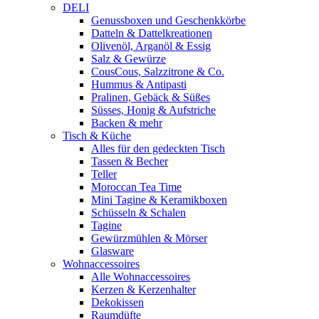
DELI
Genussboxen und Geschenkkörbe
Datteln & Dattelkreationen
Olivenöl, Arganöl & Essig
Salz & Gewürze
CousCous, Salzzitrone & Co.
Hummus & Antipasti
Pralinen, Gebäck & Süßes
Süsses, Honig & Aufstriche
Backen & mehr
Tisch & Küche
Alles für den gedeckten Tisch
Tassen & Becher
Teller
Moroccan Tea Time
Mini Tagine & Keramikboxen
Schüsseln & Schalen
Tagine
Gewürzmühlen & Mörser
Glasware
Wohnaccessoires
Alle Wohnaccessoires
Kerzen & Kerzenhalter
Dekokissen
Raumdüfte