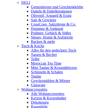
DELI
Genussboxen und Geschenkkörbe
Datteln & Dattelkreationen
Olivenöl, Arganöl & Essig
Salz & Gewürze
CousCous, Salzzitrone & Co.
Hummus & Antipasti
Pralinen, Gebäck & Süßes
Süsses, Honig & Aufstriche
Backen & mehr
Tisch & Küche
Alles für den gedeckten Tisch
Tassen & Becher
Teller
Moroccan Tea Time
Mini Tagine & Keramikboxen
Schüsseln & Schalen
Tagine
Gewürzmühlen & Mörser
Glasware
Wohnaccessoires
Alle Wohnaccessoires
Kerzen & Kerzenhalter
Dekokissen
Raumdüfte