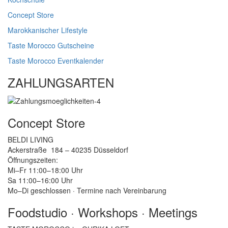
Optionen
können
Concept Store
auf
Marokkanischer Lifestyle
der
Produktseite
Taste Morocco Gutscheine
gewählt
Taste Morocco Eventkalender
werden
ZAHLUNGSARTEN
Concept Store
BELDI LIVING
Ackerstraße 184 – 40235 Düsseldorf
Öffnungszeiten:
Mi–Fr 11:00–18:00 Uhr
Sa 11:00–16:00 Uhr
Mo–Di geschlossen · Termine nach Vereinbarung
Foodstudio · Workshops · Meetings