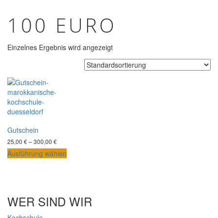
100 EURO
Einzelnes Ergebnis wird angezeigt
Gutschein
Preisspanne:
25,00
€
–
300,00
€
25,00 €
Dieses
Ausführung wählen
bis
Produkt
300,00 €
weist
mehrere
Varianten
WER SIND WIR
auf.
Die
Kochschule