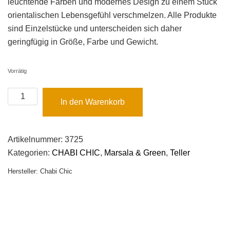
leuchtende Farben und modernes Design zu einem Stück
orientalischen Lebensgefühl verschmelzen. Alle Produkte
sind Einzelstücke und unterscheiden sich daher
geringfügig in Größe, Farbe und Gewicht.
Vorrätig
2er-
In den Warenkorb
Set:
Handgemachter
Dessertteller
Artikelnummer:
3725
Khaki
Kategorien:
CHABI CHIC
,
Marsala & Green
,
Teller
Gold
Hersteller:
Chabi Chic
LMIDA
-
S
Menge