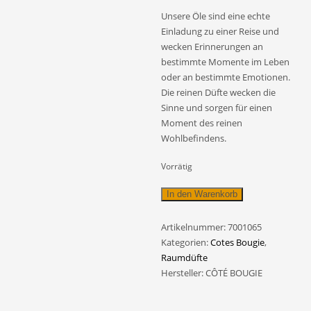
Unsere Öle sind eine echte
Einladung zu einer Reise und
wecken Erinnerungen an
bestimmte Momente im Leben
oder an bestimmte Emotionen.
Die reinen Düfte wecken die
Sinne und sorgen für einen
Moment des reinen
Wohlbefindens.
Vorrätig
Duftöl
In den Warenkorb
100
ml
Artikelnummer:
7001065
Oriental
Kategorien:
Cotes Bougie
,
Menge
Raumdüfte
Hersteller:
CÔTÉ BOUGIE