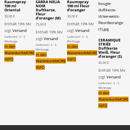
Raumspray
SABRA NELIA
Raumspray
100 ml
NOIR
100 ml Fleur
Oriental
Duftkerze,
d’oranger
Fleur
30,00
€
30,00
€
d’oranger (M)
Enthält 19% MwSt.
Enthält 19% MwSt.
75,00
€
zzgl.
Versand
zzgl.
Versand
Enthält 19% MwSt.
Lieferzeit: 3 - 5
Lieferzeit: 3 - 5
zzgl.
Versand
CERAMIQUE
Werktage
Werktage
STRIÉE
Lieferzeit: 3 - 5
In den
In den
Duftkerze
Werktage
Weiß, Fleur
Warenkorb
MORE
Warenkorb
MORE
In den
d’oranger (S)
INFO
INFO
Warenkorb
MORE
45,00
€
INFO
Enthält 19% MwSt
zzgl.
Versand
Lieferzeit: 3 - 5
Werktage
In den
Warenkorb
MORE
INFO