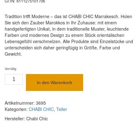
GTIN: 6111275101706
Tradition trifft Moderne – das ist CHABI CHIC Marrakesch. Holen
Sie sich den Zauber Marokkos in Ihr Zuhause: mit einem
handgefertigten Unikat, in dem traditionelle Muster, leuchtende
Farben und modernes Design zu einem Stück orientalischen
Lebensgefühl verschmelzen. Alle Produkte sind Einzelstücke und
unterscheiden sich daher geringfügig in Größe, Farbe und
Gewicht.
Vorrätig
Handgemachter
marokkanischer
In den Warenkorb
Servierteller
Platte
Kaki
Artikelnummer:
3695
S
Kategorien:
CHABI CHIC
,
Teller
Menge
Hersteller:
Chabi Chic