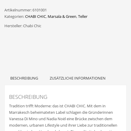
Mandelgrün
Artikelnummer:
6101001
&
Kategorien:
CHABI CHIC
,
Marsala & Green
,
Teller
Gold
GRAVIERT
Hersteller:
Chabi Chic
M
Menge
BESCHREIBUNG
ZUSÄTZLICHE INFORMATIONEN
BESCHREIBUNG
Tradition trifft Moderne: das ist CHABI CHIC. Mit dem in
Marrakesch beheimateten Label schlagen die Gründerinnen
Vanessa Di Mino und Nadia Noël eine Brücke zwischen dem
modernen, urbanen Lifestyle und ihrer Liebe zur traditionellen