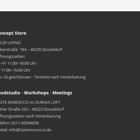
oncept Store
LDI LIVING
kerstraße 184 – 40235 Düsseldorf
fnungszeiten:
–Fr 11:00–18:00 Uhr
 11:00–16:00 Uhr
–Di geschlossen · Termine nach Vereinbarung
oodstudio · Workshops · Meetings
ASTE MOROCCO im OURIKA LOFT
eher Straße 252 – 40223 Düsseldorf
fnungszeiten nach Vereinbarung
lefon: 0211-69594656
Mail: info@tastemorocco.de