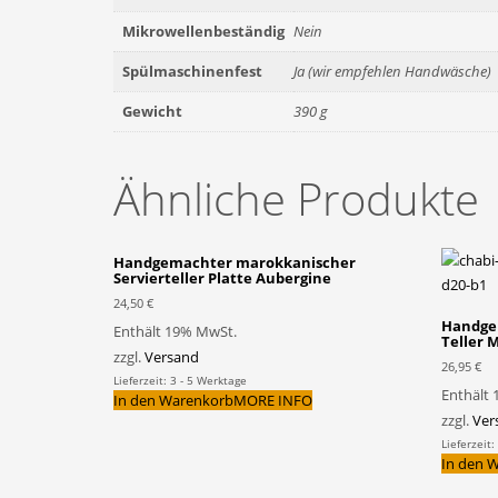
Mikrowellenbeständig
Nein
Spülmaschinenfest
Ja (wir empfehlen Handwäsche)
Gewicht
390 g
Ähnliche Produkte
Handgemachter marokkanischer
Servierteller Platte Aubergine
24,50
€
Handge
Enthält 19% MwSt.
Teller 
zzgl.
Versand
26,95
€
Lieferzeit: 3 - 5 Werktage
Enthält
In den Warenkorb
MORE INFO
zzgl.
Ver
Lieferzeit:
In den 