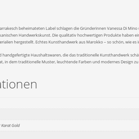
n Marrakesch beheimateten Label schlagen die Gründerinnen Vanessa Di Mi
kkanischen Handwerkskunst. Die qualitativ hochwertigen Produkte haben einz
rialien hergestellt. Echtes Kunsthandwerk aus Marokko – so schön, wie es
d handgefertigte Haushaltswaren, die das traditionelle Kunsthandwerk schä
at, in dem traditionelle Muster, leuchtende Farben und modernes Design zu
ationen
2 Karat Gold