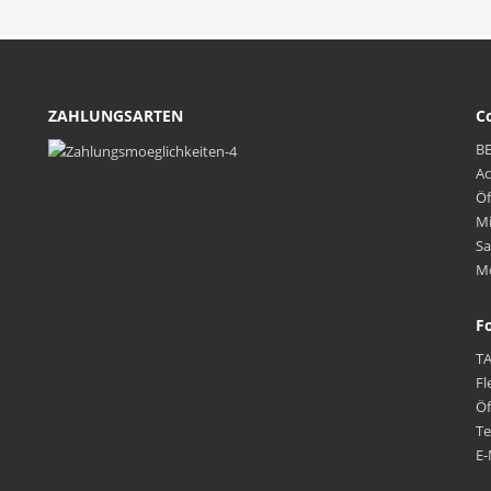
ZAHLUNGSARTEN
C
BE
Ac
Öf
Mi
Sa
Mo
F
T
Fl
Öf
Te
E-