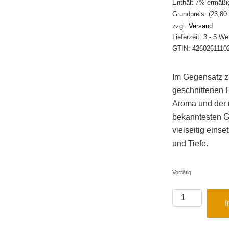
Enthält 7% ermäßi
Grundpreis: (
23,80
zzgl.
Versand
Lieferzeit: 3 - 5 W
GTIN: 4260261110
Im Gegensatz z
geschnittenen 
Aroma und der 
bekanntesten Ge
vielseitig einse
und Tiefe.
Vorrätig
Pfeffersack
I
&
Soehne