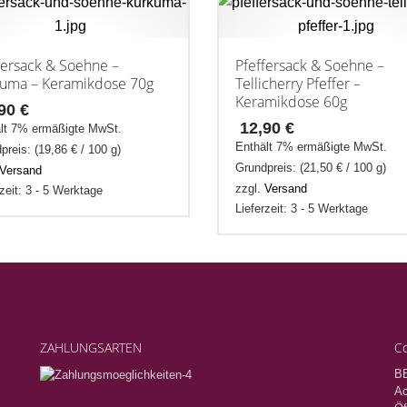
fersack & Soehne –
Pfeffersack & Soehne –
uma – Keramikdose 70g
Tellicherry Pfeffer –
Keramikdose 60g
,90
€
12,90
€
lt 7% ermäßigte MwSt.
Enthält 7% ermäßigte MwSt.
preis: (
19,86
€
/ 100 g)
Grundpreis: (
21,50
€
/ 100 g)
Versand
zzgl.
Versand
rzeit: 3 - 5 Werktage
Lieferzeit: 3 - 5 Werktage
ZAHLUNGSARTEN
Co
B
Ac