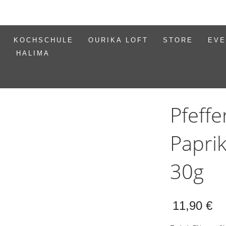
KOCHSCHULE
OURIKA LOFT
STORE
EVE
HALIMA
Pfeff
Papri
30g
11,90
€