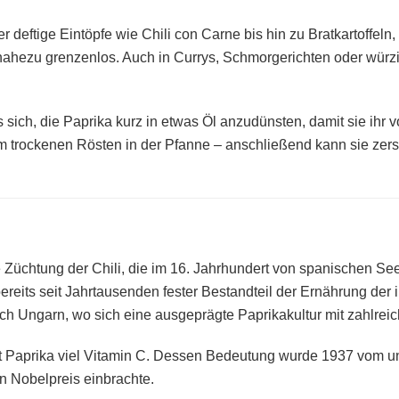
 deftige Eintöpfe wie Chili con Carne bis hin zu Bratkartoffel
ahezu grenzenlos. Auch in Currys, Schmorgerichten oder würzig
es sich, die Paprika kurz in etwas Öl anzudünsten, damit sie ihr 
zum trockenen Rösten in der Pfanne – anschließend kann sie ze
 Züchtung der Chili, die im 16. Jahrhundert von spanischen Se
ereits seit Jahrtausenden fester Bestandteil der Ernährung de
ach
Ungarn
, wo sich eine ausgeprägte Paprikakultur mit zahlrei
 Paprika viel Vitamin C. Dessen Bedeutung wurde 1937 vom u
n Nobelpreis einbrachte.