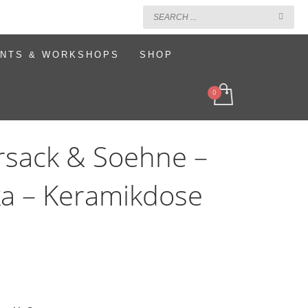
NTS & WORKSHOPS
SHOP
ersack & Soehne –
ka – Keramikdose