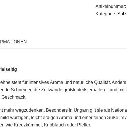
-
Artikelnummer:
Paprika
Kategorie:
Salz
-
Keramikdose
30g
Menge
ORMATIONEN
elseitig
ehne steht für intensives Aroma und natürliche Qualität. Ander
de Schneiden die Zellwände größtenteils erhalten – und mit ih
en Geschmack.
icht mehr wegzudenken. Besonders in
Ungarn
gilt sie als Nation
mild-würzigen, leicht erdigen Aroma und einer feinen Süße im A
en wie Kreuzkümmel, Knoblauch oder Pfeffer.