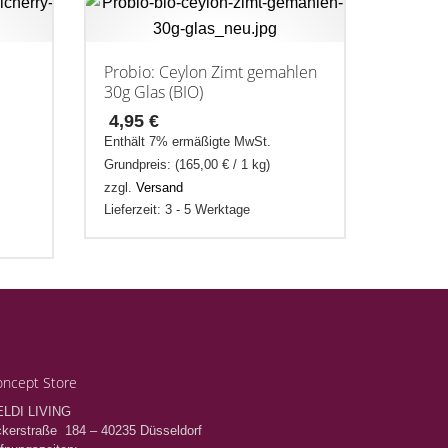
Probio: Ceylon Zimt gemahlen
30g Glas (BIO)
4,95
€
Enthält 7% ermäßigte MwSt.
Grundpreis: (
165,00
€
/ 1 kg)
zzgl.
Versand
Lieferzeit: 3 - 5 Werktage
ncept Store
ELDI LIVING
kerstraße 184 – 40235 Düsseldorf