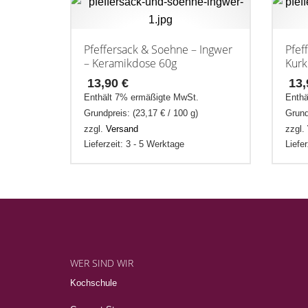
Pfeffersack & Soehne – Ingwer
Pfef
– Keramikdose 60g
Kurk
13,90
€
13
Enthält 7% ermäßigte MwSt.
Enthä
Grundpreis: (
23,17
€
/ 100 g)
Grund
zzgl.
Versand
zzgl.
Lieferzeit: 3 - 5 Werktage
Liefe
WER SIND WIR
Kochschule