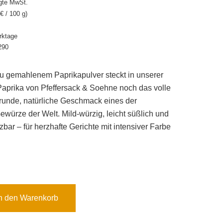
gte MwSt.
€
/ 100 g)
erktage
290
u gemahlenem Paprikapulver steckt in unserer
Paprika von Pfeffersack & Soehne noch das volle
runde, natürliche Geschmack eines der
würze der Welt. Mild-würzig, leicht süßlich und
tzbar – für herzhafte Gerichte mit intensiver Farbe
n den Warenkorb