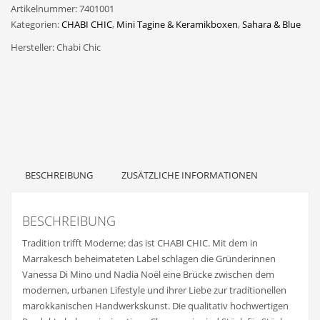
Artikelnummer:
7401001
STRIPED
Kategorien:
CHABI CHIC
,
Mini Tagine & Keramikboxen
,
Sahara & Blue
NUDE
&
Hersteller:
Chabi Chic
GOLD
Menge
BESCHREIBUNG
ZUSÄTZLICHE INFORMATIONEN
BESCHREIBUNG
Tradition trifft Moderne: das ist CHABI CHIC. Mit dem in
Marrakesch beheimateten Label schlagen die Gründerinnen
Vanessa Di Mino und Nadia Noël eine Brücke zwischen dem
modernen, urbanen Lifestyle und ihrer Liebe zur traditionellen
marokkanischen Handwerkskunst. Die qualitativ hochwertigen