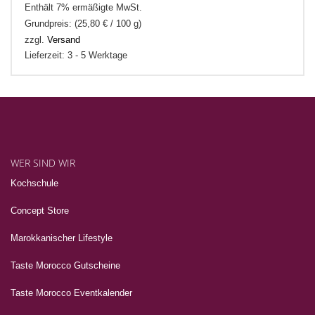
Enthält 7% ermäßigte MwSt.
Grundpreis: (
25,80
€
/ 100 g)
zzgl.
Versand
Lieferzeit: 3 - 5 Werktage
WER SIND WIR
Kochschule
Concept Store
Marokkanischer Lifestyle
Taste Morocco Gutscheine
Taste Morocco Eventkalender