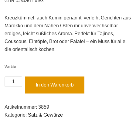
GTIN: 4260261110153
Kreuzkümmel, auch Kumin genannt, verleiht Gerichten aus
Marokko und dem Nahen Osten ihr unverwechselbar
erdiges, leicht süßliches Aroma. Perfekt für Tajines,
Couscous, Eintöpfe, Brot oder Falafel – ein Muss für alle,
die orientalisch kochen.
Vorrätig
Pfeffersack
In den Warenkorb
&
Soehne
-
Artikelnummer:
3859
Kreuzkümmel
Kategorie:
Salz & Gewürze
-
Keramikdose
60g