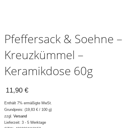
Pfeffersack & Soehne –
Kreuzkümmel –
Keramikdose 60g
11,90
€
Enthält 7% ermäßigte MwSt.
Grundpreis: (
19,83
€
/ 100 g)
zzgl.
Versand
Lieferzeit: 3 - 5 Werktage