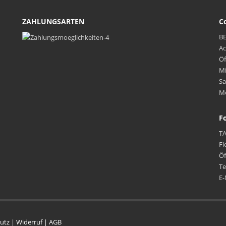
ZAHLUNGSARTEN
C
BE
Ac
Öf
Mi
Sa
Mo
F
T
Fl
Öf
Te
E-
utz
|
Widerruf
|
AGB