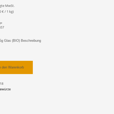
gte MwSt.
0
€
/ 1 kg)
ge
657
5g Glas (BIO) Beschreibung
n den Warenkorb
18
Gewürze