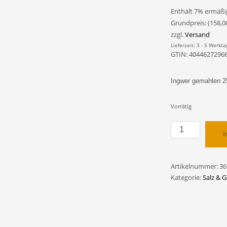
Enthält 7% ermäßi
Grundpreis: (
158,0
zzgl.
Versand
Lieferzeit: 3 - 5 Werkta
GTIN: 4044627296
Ingwer gemahlen 2
Vorrätig
Probio:
I
Ingwer
gemahlen
25g
Artikelnummer:
36
Glas
Kategorie:
Salz & 
(BIO)
Menge