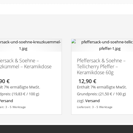
fersack & Soehne –
Pfeffersack & Soehne –
zkümmel – Keramikdose
Tellicherry Pfeffer –
Keramikdose 60g
,90
€
12,90
€
lt 7% ermäßigte MwSt.
Enthält 7% ermäßigte MwSt.
preis: (
19,83
€
/ 100 g)
Grundpreis: (
21,50
€
/ 100 g)
Versand
zzgl.
Versand
eit: 3 - 5 Werktage
Lieferzeit: 3 - 5 Werktage