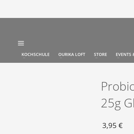
KOCHSCHULE
OURIKA LOFT
STORE
EVENTS
Probi
25g Gl
3,95
€