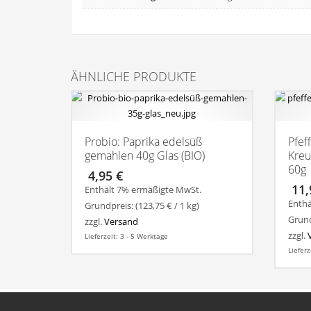
ÄHNLICHE PRODUKTE
Probio: Paprika edelsüß
Pfef
gemahlen 40g Glas (BIO)
Kreu
60g
4,95
€
11
Enthält 7% ermäßigte MwSt.
Enthä
Grundpreis: (
123,75
€
/ 1 kg)
Grund
zzgl.
Versand
zzgl.
Lieferzeit: 3 - 5 Werktage
Lieferz