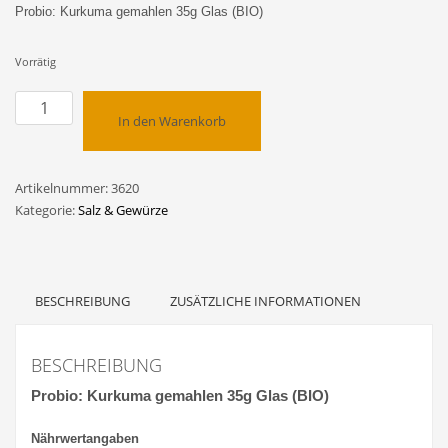
Probio: Kurkuma gemahlen 35g Glas (BIO)
Vorrätig
Probio:
In den Warenkorb
Kurkuma
gemahlen
35g
Artikelnummer:
3620
Glas
Kategorie:
Salz & Gewürze
(BIO)
Menge
BESCHREIBUNG
ZUSÄTZLICHE INFORMATIONEN
BESCHREIBUNG
Probio: Kurkuma gemahlen 35g Glas (BIO)
Nährwertangaben